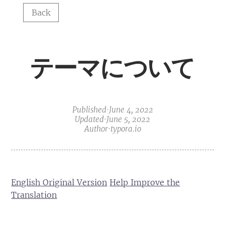
Back
テーマについて
Published
·
June 4, 2022
Updated
·
June 5, 2022
Author
·
typora.io
English Original Version
Help Improve the
Translation